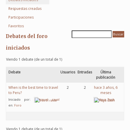
Respuestas creadas
Participaciones
Favoritos
Debates del foro
iniciados
Viendo 1 debate (de un total de 1)
Debate
Usuarios
Entradas
Última
publicación
When is the best time to travel
2
2
hace 3 años, 6
to Peru?
meses
Iniciado por:
travel raval
Haya Zaah
en:
Foro
Viendo 1 debate (de un total de 1)