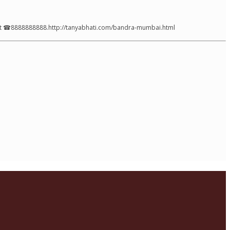
bai at ☎8888888888.http://tanyabhati.com/bandra-mumbai.html