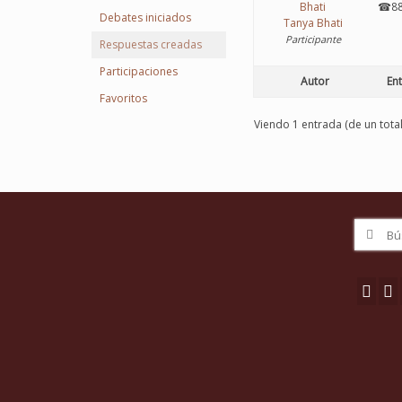
☎88
Debates iniciados
Tanya Bhati
Participante
Respuestas creadas
Participaciones
Autor
En
Favoritos
Viendo 1 entrada (de un total
Buscar
por: