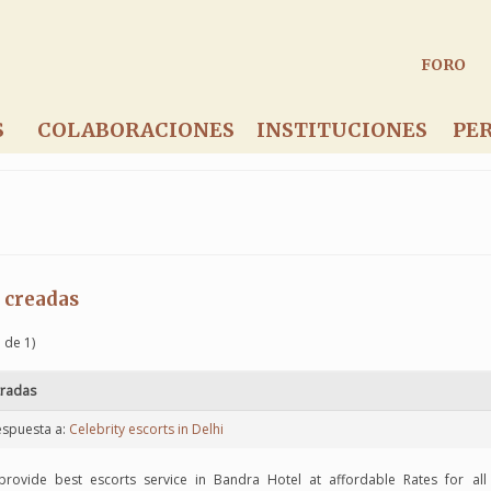
FORO
S
COLABORACIONES
INSTITUCIONES
PE
 creadas
 de 1)
tradas
espuesta a:
Celebrity escorts in Delhi
rovide best escorts service in Bandra Hotel at affordable Rates for all