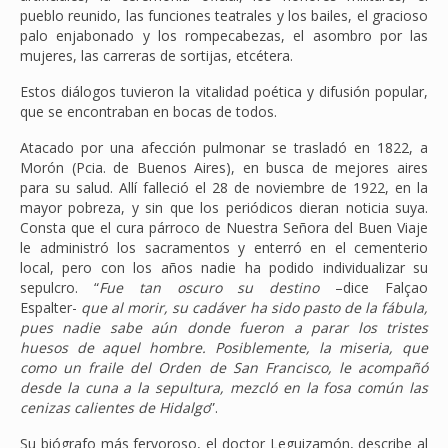
pueblo reunido, las funciones teatrales y los bailes, el gracioso
palo enjabonado y los rompecabezas, el asombro por las
mujeres, las carreras de sortijas, etcétera.
Estos diálogos tuvieron la vitalidad poética y difusión popular,
que se encontraban en bocas de todos.
Atacado por una afección pulmonar se trasladó en 1822, a
Morón (Pcia. de Buenos Aires), en busca de mejores aires
para su salud. Allí falleció el 28 de noviembre de 1922, en la
mayor pobreza, y sin que los periódicos dieran noticia suya.
Consta que el cura párroco de Nuestra Señora del Buen Viaje
le administró los sacramentos y enterró en el cementerio
local, pero con los años nadie ha podido individualizar su
sepulcro. “
Fue tan oscuro su destino
–dice Falçao
Espalter-
que al morir, su cadáver ha sido pasto de la fábula,
pues nadie sabe aún donde fueron a parar los tristes
huesos de aquel hombre. Posiblemente, la miseria, que
como un fraile del Orden de San Francisco, le acompañó
desde la cuna a la sepultura, mezcló en la fosa común las
cenizas calientes de Hidalgo
”.
Su biógrafo más fervoroso, el doctor Leguizamón, describe al