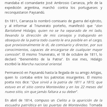
mandaba el comandante José Ambrosio Carranza, jefe de la
expedición argentina, marchó contra los portugueses y
reconquistaron Paysandú.
En 1811, Carranza lo nombró comisario de guerra del ejército,
y al informar al Triunvirato porteño, manifestó que “
don
Bartolomé Hidalgo, quien no se ha separado de mi lado,
llevando la dirección de mis consejos y trabajando en
obsequio de la patria todo cuanto le era posible en el cargo,
que provisionalmente le di, de comisario y director, por sus
conocimientos, capaces de encargarse de cualquier mayor
comisión
”. El mismo Triunvirato, el 18 de octubre de 1811, lo
declaró “Benemérito de la Patria”. En ese mes, Hidalgo
escribió la
Marcha nacional oriental
.
Permaneció en Paysandú hasta la llegada de su amigo Artigas,
quien lo contaba entre los patriotas insurgentes. El mismo
poeta nos dice: “
Que sirvió a la patria de 1811 a 1815; que
estuvo en el sitio contra Montevideo y en los 22 meses del
nuevo sitio, sin que jamás faltara a su deber
”.
En abril de 1814, compuso un
Cielito a la aparición de la
escuadra patriótica en las puertas de Montevideo
. Tomada