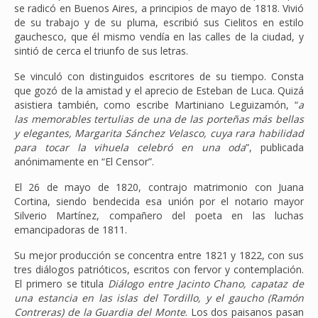
se radicó en Buenos Aires, a principios de mayo de 1818. Vivió
de su trabajo y de su pluma, escribió sus Cielitos en estilo
gauchesco, que él mismo vendía en las calles de la ciudad, y
sintió de cerca el triunfo de sus letras.
Se vinculó con distinguidos escritores de su tiempo. Consta
que gozó de la amistad y el aprecio de Esteban de Luca. Quizá
asistiera también, como escribe Martiniano Leguizamón, “
a
las memorables tertulias de una de las porteñas más bellas
y elegantes, Margarita Sánchez Velasco, cuya rara habilidad
para tocar la vihuela celebró en una oda
”, publicada
anónimamente en “El Censor”.
El 26 de mayo de 1820, contrajo matrimonio con Juana
Cortina, siendo bendecida esa unión por el notario mayor
Silverio Martínez, compañero del poeta en las luchas
emancipadoras de 1811.
Su mejor producción se concentra entre 1821 y 1822, con sus
tres diálogos patrióticos, escritos con fervor y contemplación.
El primero se titula
Diálogo entre Jacinto Chano, capataz de
una estancia en las islas del Tordillo, y el gaucho (Ramón
Contreras) de la Guardia del Monte
. Los dos paisanos pasan