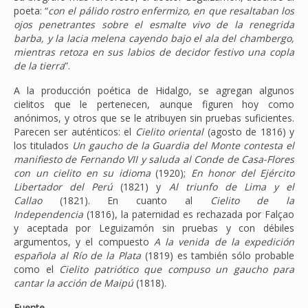
poeta: “
con el pálido rostro enfermizo, en que resaltaban los
ojos penetrantes sobre el esmalte vivo de la renegrida
barba, y la lacia melena cayendo bajo el ala del chambergo,
mientras retoza en sus labios de decidor festivo una copla
de la tierra
”.
A la producción poética de Hidalgo, se agregan algunos
cielitos que le pertenecen, aunque figuren hoy como
anónimos, y otros que se le atribuyen sin pruebas suficientes.
Parecen ser auténticos: el
Cielito oriental
(agosto de 1816) y
los titulados
Un gaucho de la Guardia del Monte contesta el
manifiesto de Fernando VII y saluda al Conde de Casa-Flores
con un cielito en su idioma
(1920);
En honor del Ejército
Libertador del Perú
(1821) y
Al triunfo de Lima y el
Callao
(1821). En cuanto al
Cielito de la
Independencia
(1816), la paternidad es rechazada por Falçao
y aceptada por Leguizamón sin pruebas y con débiles
argumentos, y el compuesto
A la venida de la expedición
española al Río de la Plata
(1819) es también sólo probable
como el
Cielito patriótico que compuso un gaucho para
cantar la acción de Maipú
(1818).
Fuente