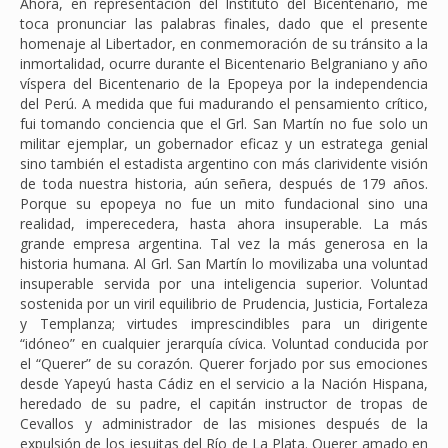
Ahora, en representación del Instituto del Bicentenario, me
toca pronunciar las palabras finales, dado que el presente
homenaje al Libertador, en conmemoración de su tránsito a la
inmortalidad, ocurre durante el Bicentenario Belgraniano y año
víspera del Bicentenario de la Epopeya por la independencia
del Perú. A medida que fui madurando el pensamiento crítico,
fui tomando conciencia que el Grl. San Martín no fue solo un
militar ejemplar, un gobernador eficaz y un estratega genial
sino también el estadista argentino con más clarividente visión
de toda nuestra historia, aún señera, después de 179 años.
Porque su epopeya no fue un mito fundacional sino una
realidad, imperecedera, hasta ahora insuperable. La más
grande empresa argentina. Tal vez la más generosa en la
historia humana. Al Grl. San Martín lo movilizaba una voluntad
insuperable servida por una inteligencia superior. Voluntad
sostenida por un viril equilibrio de Prudencia, Justicia, Fortaleza
y Templanza; virtudes imprescindibles para un dirigente
“idóneo” en cualquier jerarquía cívica. Voluntad conducida por
el “Querer” de su corazón. Querer forjado por sus emociones
desde Yapeyú hasta Cádiz en el servicio a la Nación Hispana,
heredado de su padre, el capitán instructor de tropas de
Cevallos y administrador de las misiones después de la
expulsión de los jesuitas del Río de La Plata. Querer amado en