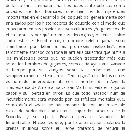
de la doctrina sanmartiniana. Los actos tanto públicos como
privados de los hombres que han tenido injerencias
importantes en el desarrollo de los pueblos, generalmente son
analizados por los historiadores de acuerdo con el modo que
impactaron en sus propios acervos culturales y/o genéticos de
ética, moral, y por qué no en sus ideologías y miserias, sobre
todo estas. El Hombre cuyo “nombre célebre jamás sería
manchado por faltar a las promesas realizadas”, era
ferozmente atacado con toda la artillería dialéctica que nutre a
los minúsculos seres que no pueden trascender más que
sobre los hombros de gigantes, como diría Ayn Rand Avisado
a tiempo por sus amigos sobre las emboscadas que
sempiternamente le tendían sus “enemigos”, uno de los cuales
es honrado inmerecidamente con el nombre de la Avenida
más extensa de América, salva San Martín su vida en algunos
casos y su libertad en otros. Es que todo hacedor humilde
inevitablemente será atacado por los infelices mortales que,
como diría el Adalid, se han encontrado con una miserable
cuota de poder alentando una discapacidad producto de la
Soberbia y su hija la Envidia, pecados favoritos del
Innombrable. El caso es que, por lo anterior, se abalanza la
prensa injuriosa sobre el Héroe tratando de reducir la