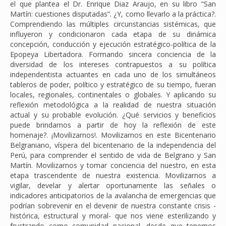
el que plantea el Dr. Enrique Diaz Araujo, en su libro “San
Martín: cuestiones disputadas”. ¿Y, como llevarlo a la práctica?.
Comprendiendo las múltiples circunstancias sistémicas, que
influyeron y condicionaron cada etapa de su dinámica
concepción, conducción y ejecución estratégico-política de la
Epopeya Libertadora. Formando sincera conciencia de la
diversidad de los intereses contrapuestos a su política
independentista actuantes en cada uno de los simultáneos
tableros de poder, político y estratégico de su tiempo, fueran
locales, regionales, continentales o globales. Y aplicando su
reflexión metodológica a la realidad de nuestra situación
actual y su probable evolución. ¿Qué servicios y beneficios
puede brindarnos a partir de hoy la reflexión de este
homenaje?. ¡Movilizarnos!. Movilizarnos en este Bicentenario
Belgraniano, víspera del bicentenario de la independencia del
Perú, para comprender el sentido de vida de Belgrano y San
Martín. Movilizarnos y tomar conciencia del nuestro, en esta
etapa trascendente de nuestra existencia. Movilizarnos a
vigilar, develar y alertar oportunamente las señales o
indicadores anticipatorios de la avalancha de emergencias que
podrían sobrevenir en el devenir de nuestra constante crisis -
histórica, estructural y moral- que nos viene esterilizando y
frustrando como comunidad nacional, desde que tenemos