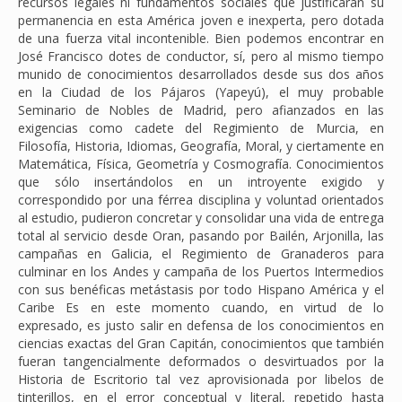
recursos legales ni fundamentos sociales que justificaran su
permanencia en esta América joven e inexperta, pero dotada
de una fuerza vital incontenible. Bien podemos encontrar en
José Francisco dotes de conductor, sí, pero al mismo tiempo
munido de conocimientos desarrollados desde sus dos años
en la Ciudad de los Pájaros (Yapeyú), el muy probable
Seminario de Nobles de Madrid, pero afianzados en las
exigencias como cadete del Regimiento de Murcia, en
Filosofía, Historia, Idiomas, Geografía, Moral, y ciertamente en
Matemática, Física, Geometría y Cosmografía. Conocimientos
que sólo insertándolos en un introyente exigido y
correspondido por una férrea disciplina y voluntad orientados
al estudio, pudieron concretar y consolidar una vida de entrega
total al servicio desde Oran, pasando por Bailén, Arjonilla, las
campañas en Galicia, el Regimiento de Granaderos para
culminar en los Andes y campaña de los Puertos Intermedios
con sus benéficas metástasis por todo Hispano América y el
Caribe Es en este momento cuando, en virtud de lo
expresado, es justo salir en defensa de los conocimientos en
ciencias exactas del Gran Capitán, conocimientos que también
fueran tangencialmente deformados o desvirtuados por la
Historia de Escritorio tal vez aprovisionada por libelos de
tinterillos, en el error conceptual y literal, repetido hasta