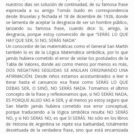
nuestros días sin solución de continuidad, de su famosa frase
expresada a su amigo Tomás Guido en correspondencia
desde Bruselas y fechada el 18 de diciembre de 1926, donde
se lamenta de aceptar la desgracia de ser un hombre público,
lanzando su famosa frase, cuando dice: Si, amigo, la
desgracia, porque estoy convencido de que “SERÁS LO QUE
HAY QUE SER, SI NO, SERÁS NADA”
Un conocedor de las matemáticas como el General San Martín
también lo es de la Lógica Matemática simbólica, por lo que
jamás hubiera cometido el error de violar los postulados de la
Tabla de Valores, donde así como menos por menos es más,
DOS NEGATIVAS SEGUIDAS SE ANULAN ORIGINANDO UNA
AFIRMACIÓN. Desde niños estamos acostumbrados a leer e
iterar hasta el cansancio esa frase como SERÁS LO QUE
DEBAS SER, O SINÓ, NO SERÁS NADA. Tomamos el último
concepto de la frase y reflexionamos que, si NO SERÁS NADA,
ES PORQUE ALGO VAS A SER, y al menos yo estoy seguro que
San Martín jamás hubiera cometido ese error conceptual,
porque traduciendo a la lógica simbólica resulta NO SERÁS
NO, y si NO SERAS NO, es que SI SERÁS. No sólo en los libros
de Historia de Argentina se repite esa barbaridad, totalmente
desvirtuada de la verdadera frase, sino que está encarnizada