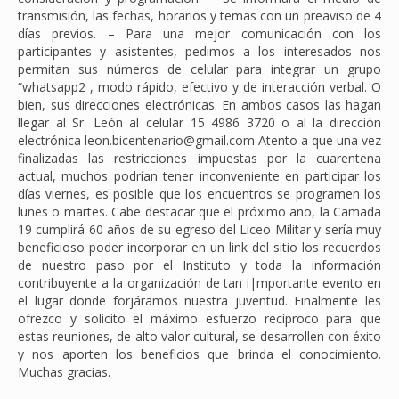
transmisión, las fechas, horarios y temas con un preaviso de 4
días previos. – Para una mejor comunicación con los
participantes y asistentes, pedimos a los interesados nos
permitan sus números de celular para integrar un grupo
“whatsapp2 , modo rápido, efectivo y de interacción verbal. O
bien, sus direcciones electrónicas. En ambos casos las hagan
llegar al Sr. León al celular 15 4986 3720 o al la dirección
electrónica leon.bicentenario@gmail.com Atento a que una vez
finalizadas las restricciones impuestas por la cuarentena
actual, muchos podrían tener inconveniente en participar los
días viernes, es posible que los encuentros se programen los
lunes o martes. Cabe destacar que el próximo año, la Camada
19 cumplirá 60 años de su egreso del Liceo Militar y sería muy
beneficioso poder incorporar en un link del sitio los recuerdos
de nuestro paso por el Instituto y toda la información
contribuyente a la organización de tan i|mportante evento en
el lugar donde forjáramos nuestra juventud. Finalmente les
ofrezco y solicito el máximo esfuerzo recíproco para que
estas reuniones, de alto valor cultural, se desarrollen con éxito
y nos aporten los beneficios que brinda el conocimiento.
Muchas gracias.