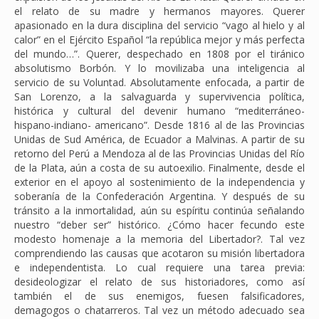
el relato de su madre y hermanos mayores. Querer
apasionado en la dura disciplina del servicio “vago al hielo y al
calor” en el Ejército Español “la república mejor y más perfecta
del mundo…”. Querer, despechado en 1808 por el tiránico
absolutismo Borbón. Y lo movilizaba una inteligencia al
servicio de su Voluntad. Absolutamente enfocada, a partir de
San Lorenzo, a la salvaguarda y supervivencia política,
histórica y cultural del devenir humano “mediterráneo-
hispano-indiano- americano”. Desde 1816 al de las Provincias
Unidas de Sud América, de Ecuador a Malvinas. A partir de su
retorno del Perú a Mendoza al de las Provincias Unidas del Río
de la Plata, aún a costa de su autoexilio. Finalmente, desde el
exterior en el apoyo al sostenimiento de la independencia y
soberanía de la Confederación Argentina. Y después de su
tránsito a la inmortalidad, aún su espíritu continúa señalando
nuestro “deber ser” histórico. ¿Cómo hacer fecundo este
modesto homenaje a la memoria del Libertador?. Tal vez
comprendiendo las causas que acotaron su misión libertadora
e independentista. Lo cual requiere una tarea previa:
desideologizar el relato de sus historiadores, como así
también el de sus enemigos, fuesen falsificadores,
demagogos o chatarreros. Tal vez un método adecuado sea