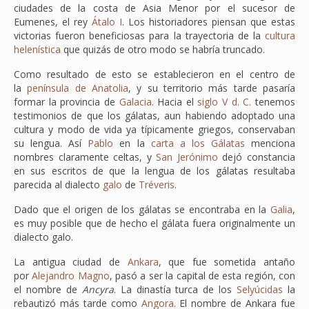
ciudades de la costa de Asia Menor por el sucesor de
Eumenes, el rey
Átalo I
. Los historiadores piensan que estas
victorias fueron beneficiosas para la trayectoria de la
cultura
helenística
que quizás de otro modo se habría truncado.
Como resultado de esto se establecieron en el centro de
la
península de Anatolia
, y su territorio más tarde pasaría
formar la provincia de
Galacia
. Hacia el
siglo V d. C.
tenemos
testimonios de que los gálatas, aun habiendo adoptado una
cultura y modo de vida ya típicamente griegos, conservaban
su lengua. Así
Pablo
en la
carta a los Gálatas
menciona
nombres claramente celtas, y
San Jerónimo
dejó constancia
en sus escritos de que la lengua de los gálatas resultaba
parecida al dialecto
galo
de
Tréveris
.
Dado que el origen de los gálatas se encontraba en la
Galia
,
es muy posible que de hecho el gálata fuera originalmente un
dialecto galo.
La antigua ciudad de
Ankara
, que fue sometida antaño
por
Alejandro Magno
, pasó a ser la capital de esta región, con
el nombre de
Ancyra
. La dinastía turca de los
Selyúcidas
la
rebautizó más tarde como
Angora
. El nombre de Ankara fue