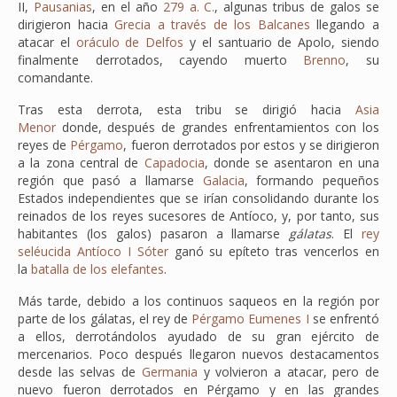
II,
Pausanias
, en el año
279 a. C.
, algunas tribus de galos se
dirigieron hacia
Grecia
a través de los Balcanes
llegando a
atacar el
oráculo de Delfos
y el santuario de Apolo, siendo
finalmente derrotados, cayendo muerto
Brenno
, su
comandante.
Tras esta derrota, esta tribu se dirigió hacia
Asia
Menor
donde, después de grandes enfrentamientos con los
reyes de
Pérgamo
, fueron derrotados por estos y se dirigieron
a la zona central de
Capadocia
, donde se asentaron en una
región que pasó a llamarse
Galacia
, formando pequeños
Estados independientes que se irían consolidando durante los
reinados de los reyes sucesores de Antíoco, y, por tanto, sus
habitantes (los galos) pasaron a llamarse
gálatas
. El
rey
seléucida
Antíoco I Sóter
ganó su epíteto tras vencerlos en
la
batalla de los elefantes
.
Más tarde, debido a los continuos saqueos en la región por
parte de los gálatas, el rey de
Pérgamo
Eumenes I
se enfrentó
a ellos, derrotándolos ayudado de su gran ejército de
mercenarios. Poco después llegaron nuevos destacamentos
desde las selvas de
Germania
y volvieron a atacar, pero de
nuevo fueron derrotados en Pérgamo y en las grandes