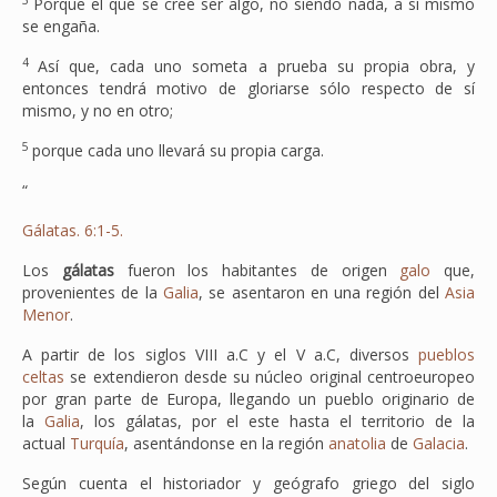
Porque el que se cree ser algo, no siendo nada, a sí mismo
se engaña.
4
Así que, cada uno someta a prueba su propia obra, y
entonces tendrá motivo de gloriarse sólo respecto de sí
mismo, y no en otro;
5
porque cada uno llevará su propia carga.
“
Gálatas. 6:1-5.
Los
gálatas
fueron los habitantes de origen
galo
que,
provenientes de la
Galia
, se asentaron en una región del
Asia
Menor
.
A partir de los siglos VIII a.C y el V a.C, diversos
pueblos
celtas
se extendieron desde su núcleo original centroeuropeo
por gran parte de Europa, llegando un pueblo originario de
la
Galia
, los gálatas, por el este hasta el territorio de la
actual
Turquía
, asentándonse en la región
anatolia
de
Galacia
.
Según cuenta el historiador y geógrafo griego del siglo