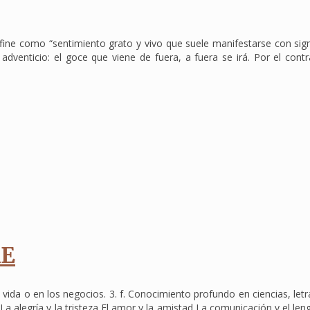
ine como “sentimiento grato y vivo que suele manifestarse con signo
 adventicio: el goce que viene de fuera, a fuera se irá. Por el con
AE
 vida o en los negocios. 3. f. Conocimiento profundo en ciencias, let
legría y la tristeza El amor y la amistad La comunicación y el lenguaj