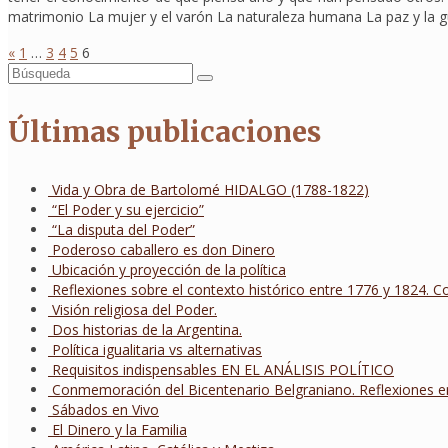
matrimonio La mujer y el varón La naturaleza humana La paz y la g
«
1
…
3
4
5
6
Buscar
por:
Últimas publicaciones
Vida y Obra de Bartolomé HIDALGO (1788-1822)
“El Poder y su ejercicio”
“La disputa del Poder”
Poderoso caballero es don Dinero
Ubicación y proyección de la política
Reflexiones sobre el contexto histórico entre 1776 y 1824. 
Visión religiosa del Poder.
Dos historias de la Argentina.
Política igualitaria vs alternativas
Requisitos indispensables EN EL ANÁLISIS POLÍTICO
Conmemoración del Bicentenario Belgraniano. Reflexiones en
Sábados en Vivo
El Dinero y la Familia