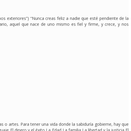
s exteriores”) “Nunca creas feliz a nadie que esté pendiente de la
trario, aquel que nace de uno mismo es fiel y firme, y crece, y nos
ras o artes. Para tener una vida donde la sabiduría gobierne, hay que
e El dinero y el éxito La Edad La familia La libertad y la justicia El