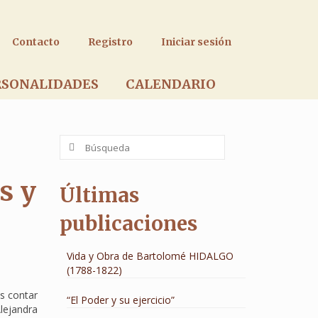
Contacto
Registro
Iniciar sesión
RSONALIDADES
CALENDARIO
Buscar
por:
s y
Últimas
publicaciones
Vida y Obra de Bartolomé HIDALGO
(1788-1822)
os contar
“El Poder y su ejercicio”
Alejandra