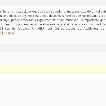
e liberan en estas situaciones de estrés pueden enmascarar este dolor y el dañ
mismo día o, en algunos casos, días después. A medida que sus músculos se r
disminuye, puede empezar a experimentar dolor muscular. Es importante que
e tu cuerpo y por eso es imperativo que vaya a ver aun profesional medic
Clínicas de lesiones P.I. HELP- Los Quiroprácticos de Accidentes de 
-la-clinica/