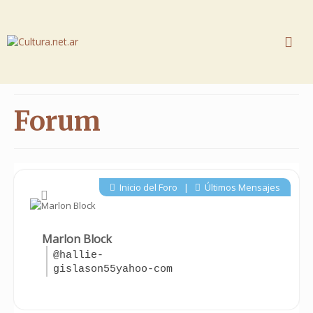
Forum
Inicio del Foro
|
Últimos Mensajes
Marlon Block
@hallie-
gislason55yahoo-com